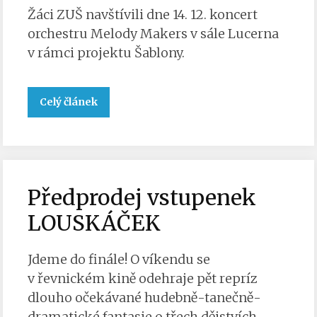
Žáci ZUŠ navštívili dne 14. 12. koncert
orchestru Melody Makers v sále Lucerna
v rámci projektu Šablony.
Celý článek
Předprodej vstupenek
LOUSKÁČEK
Jdeme do finále! O víkendu se
v řevnickém kině odehraje pět repríz
dlouho očekávané hudebně-tanečně-
dramatické fantasie o třech dějstvích