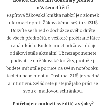
Rodiče, chcete mít dokonalý přehled
o Vašem dítěti?
Papírová žákovská knížka nabízí jen zlomek
informací oproti Žákovskému sešitu v iZUŠ.
Dozvíte se ihned o docházce svého dítěte
do všech předmětů, o veškeré probírané látce
a známkách. Budete moct udržovat údaje
o žákovi stále aktuální. Už nezapomenete
podívat se do žákovské knížky, protože ji
budete mít stále po ruce na svém notebooku,
tabletu nebo mobilu. Obsluha iZUŠ je snadná
a intuitivní. Zvládnete ji stejně jako práci se
svou e-mailovou schránkou.
Potřebujete omluvit své dítě z výuky?