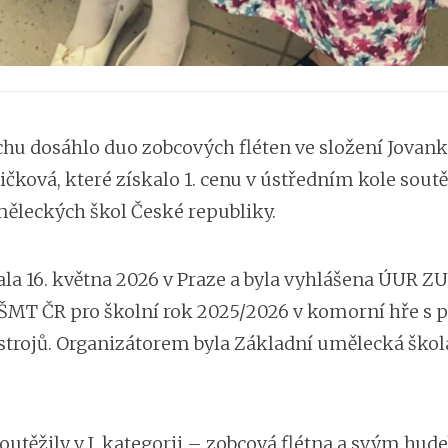
hu dosáhlo duo zobcových fléten ve složení Jovan
ičková, které získalo 1. cenu v ústředním kole sout
ěleckých škol České republiky.
ala 16. května 2026 v Praze a byla vyhlášena ÚUR Z
MT ČR pro školní rok 2025/2026 v komorní hře s 
trojů. Organizátorem byla Základní umělecká škol
outěžily v I. kategorii – zobcová flétna a svým hu