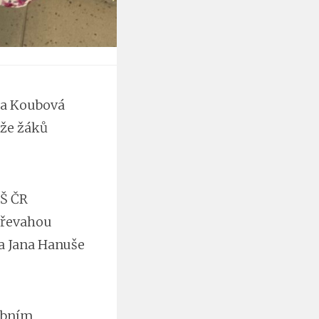
ka Koubová
ěže žáků
UŠ ČR
převahou
a Jana Hanuše
debním