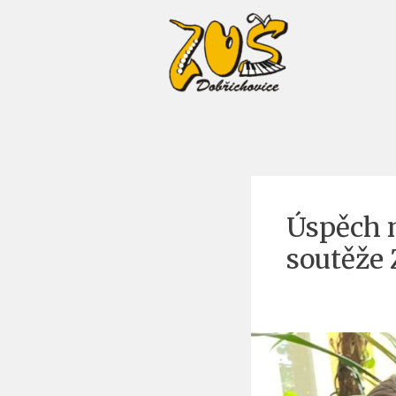
Úspěch n
soutěže