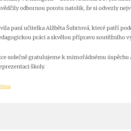
ědčily odbornou porotu natolik, že si odvezly nejv
vila paní učitelka Alžběta Šubrtová, které patří po
edagogickou práci a skvělou přípravu soutěžního v
ežce srdečně gratulujeme k mimořádnému úspěchu
eprezentaci školy.
stina