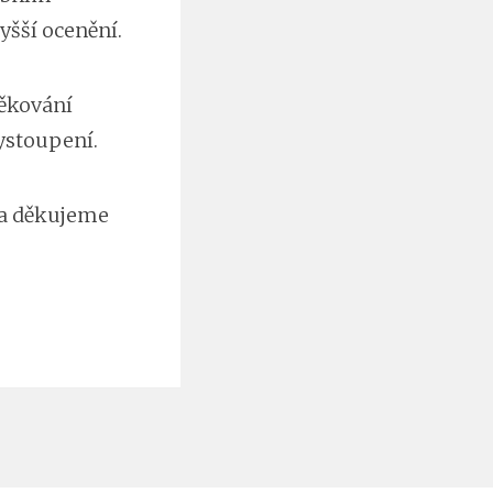
yšší ocenění.
děkování
ystoupení.
 a děkujeme