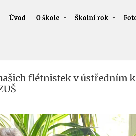
Úvod
O škole
Školní rok
Fot
ašich flétnistek v ústředním k
 ZUŠ