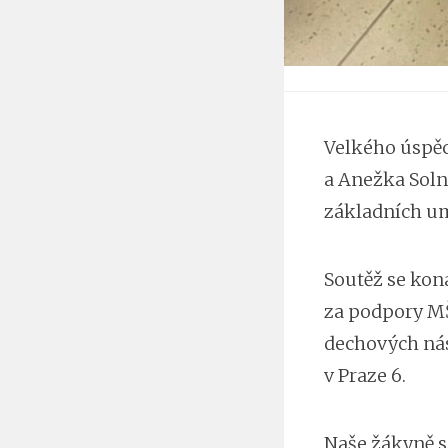
Velkého úspěc
a Anežka Soln
základních um
Soutěž se kon
za podpory MŠ
dechových nás
v Praze 6.
Naše žákyně s