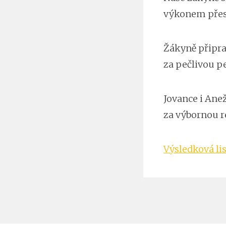
výkonem přesv
Žákyně připra
za pečlivou p
Jovance i An
za výbornou r
Výsledková li